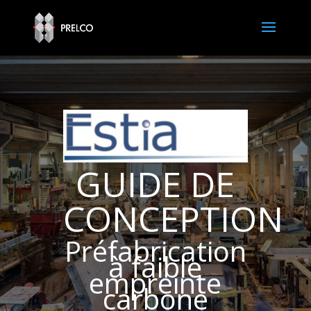
GUIDE DE
CONCEPTION
Préfabrication
à faible
empreinte
carbone