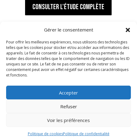
CONSULTER L'ÉTUDE COMPLÈTE
Gérer le consentement
Pour offrir les meilleures expériences, nous utilisons des technologies
telles que les cookies pour stocker et/ou accéder aux informations des
appareils. Le fait de consentir à ces technologies nous permettra de
traiter des données telles que le comportement de navigation ou les ID
uniques sur ce site. Le fait de ne pas consentir ou de retirer son
PRELCO
consentement peut avoir un effet négatif sur certaines caractéristiques
Préfabrication d’éléments de construction SA
et fonctions.
ROUTE DU BOIS DE BAY 21
CH-1242 SATIGNY – GENÈVE
Accepter
Refuser
Tél:
+41 (0) 22 782 22 91
Email:
contact@prelco.ch
Voir les préférences
Politique de cookies
Politique de confidentialité