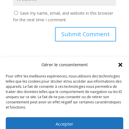
Save my name, email, and website in this browser
for the next time I comment.
Gérer le consentement
Pour offrir les meilleures expériences, nous utilisons des technologies
telles que les cookies pour stocker et/ou accéder aux informations des
appareils. Le fait de consentir à ces technologies nous permettra de
traiter des données telles que le comportement de navigation ou les ID
uniques sur ce site. Le fait de ne pas consentir ou de retirer son
PRELCO
consentement peut avoir un effet négatif sur certaines caractéristiques
Préfabrication d’éléments de construction SA
et fonctions.
ROUTE DU BOIS DE BAY 21
CH-1242 SATIGNY – GENÈVE
Accepter