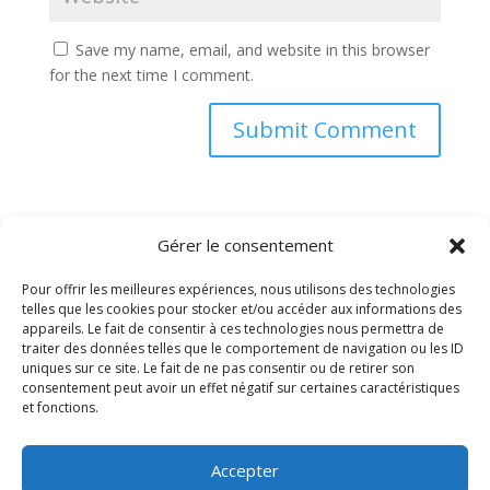
Save my name, email, and website in this browser
for the next time I comment.
Gérer le consentement
Pour offrir les meilleures expériences, nous utilisons des technologies
telles que les cookies pour stocker et/ou accéder aux informations des
appareils. Le fait de consentir à ces technologies nous permettra de
traiter des données telles que le comportement de navigation ou les ID
uniques sur ce site. Le fait de ne pas consentir ou de retirer son
PRELCO
consentement peut avoir un effet négatif sur certaines caractéristiques
Préfabrication d’éléments de construction SA
et fonctions.
ROUTE DU BOIS DE BAY 21
CH-1242 SATIGNY – GENÈVE
Accepter