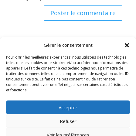
Gérer le consentement
Pour offrir les meilleures expériences, nous utilisons des technologies
telles que les cookies pour stocker et/ou accéder aux informations des
appareils. Le fait de consentir à ces technologies nous permettra de
traiter des données telles que le comportement de navigation ou les ID
uniques sur ce site. Le fait de ne pas consentir ou de retirer son
PRELCO
consentement peut avoir un effet négatif sur certaines caractéristiques
Préfabrication d’éléments de construction SA
et fonctions.
ROUTE DU BOIS DE BAY 21
CH-1242 SATIGNY – GENÈVE
Accepter
Refuser
Tél:
+41 (0) 22 782 22 91
Email:
contact@prelco.ch
Voir les préférences