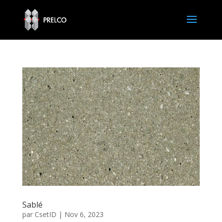
Sablé
par
CsetID
|
Nov 6, 2023